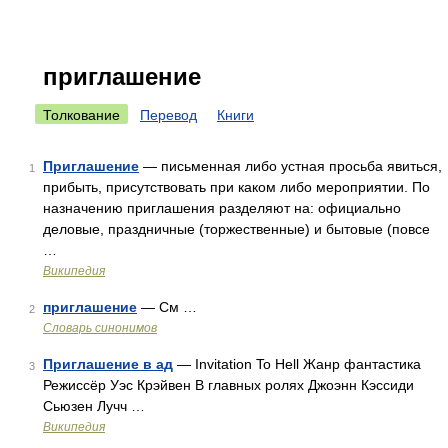
приглашение
Толкование
Перевод
Книги
Приглашение
— письменная либо устная просьба явиться,
1
прибыть, присутствовать при каком либо мероприятии. По
назначению приглашения разделяют на: официально
деловые, праздничные (торжественные) и бытовые (повсе
…
Википедия
приглашение
— См …
2
Словарь синонимов
Приглашение в ад
— Invitation To Hell Жанр фантастика
3
Режиссёр Уэс Крэйвен В главных ролях Джоэнн Кэссиди
Сьюзен Лучч …
Википедия