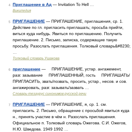
Приглашение в Ад
— Invitation To Hell …
4
Википедия
ПРИГЛАШЕНИЕ
— ПРИГЛАШЕНИЕ, приглашения, ср. 1.
5
Действие по гл. пригласить приглашать; просьба прийти,
виться куда нибудь. Явиться по приглашению. Получить
приглашение. 2. Письмо, записка, содержащие такую
просьбу. Разослать приглашения. Толковый словарь&#8230;
…
Толковый словарь Ушакова
приглашение
— ПРИГЛАШЕНИЕ, устар. ангажемент,
6
разг. зазывание ПРИГЛАШЕННЫЙ, гость ПРИГЛАШАТЬ/
ПРИГЛАСИТЬ, звать/позвать, просить, устар., несов. и сов.
ангажировать, разг. зазывать/зазвать …
Словарь-тезаурус синонимов русской речи
ПРИГЛАШЕНИЕ
— ПРИГЛАШЕНИЕ, я, ср. 1. см.
7
пригласить. 2. Письмо, обращение с просьбой явиться куда
н., принять участие в чём н. Разослать приглашения.
Официальное п. Толковый словарь Ожегова. С.И. Ожегов,
Н.Ю. Шведова. 1949 1992 …