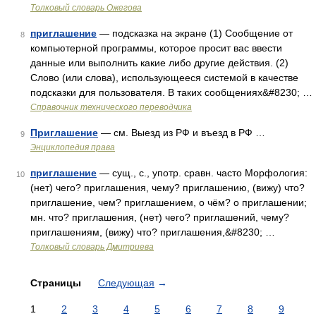
Толковый словарь Ожегова
приглашение
— подсказка на экране (1) Сообщение от
8
компьютерной программы, которое просит вас ввести
данные или выполнить какие либо другие действия. (2)
Слово (или слова), использующееся системой в качестве
подсказки для пользователя. В таких сообщениях&#8230; …
Справочник технического переводчика
Приглашение
— см. Выезд из РФ и въезд в РФ …
9
Энциклопедия права
приглашение
— сущ., с., употр. сравн. часто Морфология:
10
(нет) чего? приглашения, чему? приглашению, (вижу) что?
приглашение, чем? приглашением, о чём? о приглашении;
мн. что? приглашения, (нет) чего? приглашений, чему?
приглашениям, (вижу) что? приглашения,&#8230; …
Толковый словарь Дмитриева
Страницы
Следующая
→
1
2
3
4
5
6
7
8
9